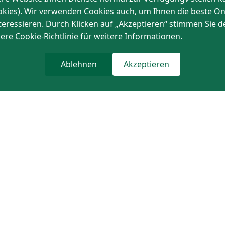
ookies). Wir verwenden Cookies auch, um Ihnen die beste O
nteressieren. Durch Klicken auf „Akzeptieren“ stimmen Sie
sere Cookie-Richtlinie für weitere Informationen.
Ablehnen
Akzeptieren
z
BMW
Motorenteile
eile
Elektrische Bauteile
Fahrwerksteile
Kontakt
ungen
Rechtlicher Hinweis
d