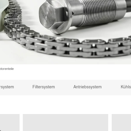
orenteile
rsystem
Filtersystem
Antriebssystem
Kühl