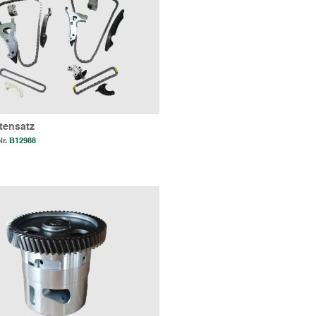
tensatz
Nr.
B12988