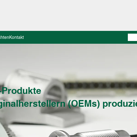
chten
Kontakt
-Produkte
inalherstellern (OEMs) produzi