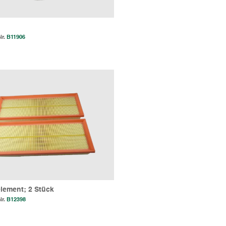
Nr.
B11906
relement; 2 Stück
Nr.
B12398