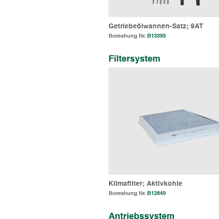
Getriebeölwannen-Satz; 9AT
Boreshung Nr.
B13393
Filtersystem
Klimafilter; Aktivkohle
Boreshung Nr.
B12849
Antriebssystem