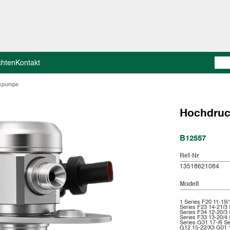
chten
Kontakt
kpumpe
Hochdru
B12557
Ref-Nr
13518621084
Modell
1 Series F20 11-19/
Series F23 14-21/3 
Series F34 12-20/3 
Series F33 13-20/4 
Series G31 17-/6 Se
G12 15-22/X3 G01 