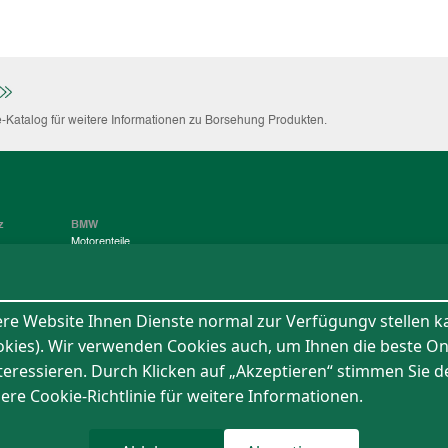
-Katalog für weitere Informationen zu Borsehung Produkten.
z
BMW
Motorenteile
eile
Elektrische Bauteile
Fahrwerksteile
ere Website Ihnen Dienste normal zur Verfügungv stellen 
Kontakt
ookies). Wir verwenden Cookies auch, um Ihnen die beste O
nteressieren. Durch Klicken auf „Akzeptieren“ stimmen Sie
sere Cookie-Richtlinie für weitere Informationen.
ungen
Rechtlicher Hinweis