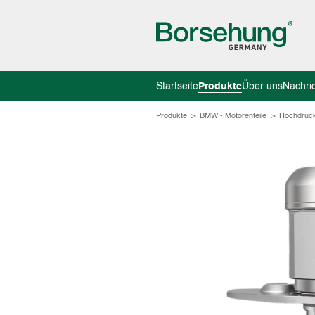
Startseite
Produkte
Über uns
Nachri
Produkte
>
BMW - Motorenteile
>
Hochdruc