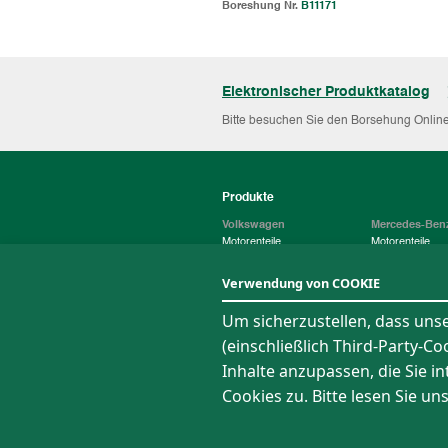
Boreshung Nr.
B11171
Elektronischer Produktkatalog
Bitte besuchen Sie den Borsehung Online
Produkte
Volkswagen
Mercedes-Ben
Motorenteile
Motorenteile
Elektrische Bauteile
Elektrische Baut
Fahrwerksteile
Fahrwerksteile
Verwendung von COOKIE
Um sicherzustellen, dass uns
Über uns
Nachrichten
(einschließlich Third-Party-C
Unternehmensprofil
Nachrichten
Inhalte anzupassen, die Sie i
Qualitaet
Medien Center
Betrieb
Cookies zu. Bitte lesen Sie un
Digitalisierung
Sitemap
Datenschutzrichtlinie
Nutzungsbeding