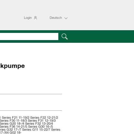
Login
Deutsch
ckpumpe
1 Series F21 11-19/2 Series F22 12-21/2
Series F30 11-18/3 Series F31 12-19/3
Series G20 18-/4 Series F32 13-20/4
Series F36 14-21/5 Series G30 16-/5
ries G32 17-/7 Series G11 15-22/7 Series
17-/X4 G02 18-